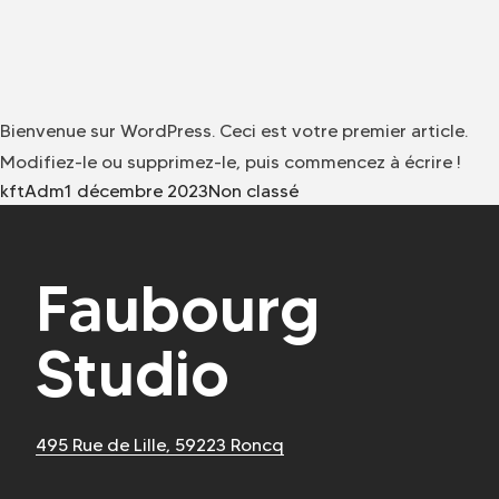
Bienvenue sur WordPress. Ceci est votre premier article.
Modifiez-le ou supprimez-le, puis commencez à écrire !
Posted by
Posted in
kftAdm
1 décembre 2023
Non classé
Faubourg
Studio
EXPERTISES
Menu mobile
HISTOIRE
495 Rue de Lille, 59223 Roncq
COMPÉTENCES